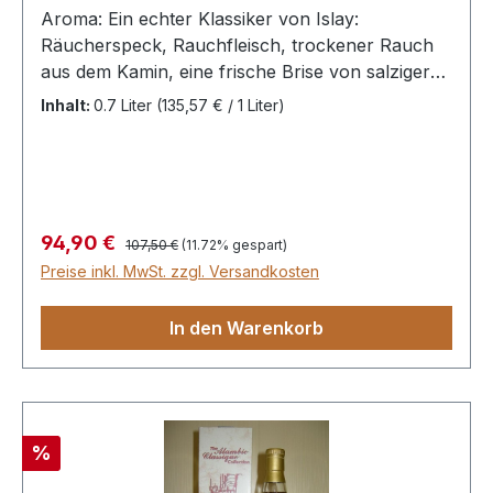
Aroma: Ein echter Klassiker von Islay:
Räucherspeck, Rauchfleisch, trockener Rauch
aus dem Kamin, eine frische Brise von salziger
Seeluft, etwas Hustensaft und Phenol.
Inhalt:
0.7 Liter
(135,57 € / 1 Liter)
Geschmack: Frisch und kraftvoll, trockener
Rauch, intensive Meersalznote, dazu
angenehme Schärfe von schwarzem Pfeffer,
erinnert an frühere alte Abfüllungen eines Skye-
Malts (Talisker?). Im Abgang auf den Lippen
Regulärer Preis:
Verkaufspreis:
94,90 €
107,50 €
(11.72% gespart)
wieder Meersalz, trockener Rauch,
Preise inkl. MwSt. zzgl. Versandkosten
Räucherschinken und Zigarrenrauch, dazu
dunkles angebranntes Toffee.
In den Warenkorb
Rabatt
%