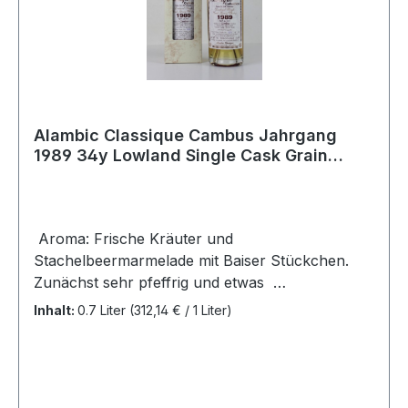
intensiver wird. Der Abgang ist lang und etwas
herb, mit sahnig weichen Elementen.Der kräftige
und wuchtige Islay Südküste Whisky lässt das
Wasser im Mund zusammenlaufen.
Alambic Classique Cambus Jahrgang
1989 34y Lowland Single Cask Grain
Whisky Sherry Cask 58,9%Vol
Aroma: Frische Kräuter und
Stachelbeermarmelade mit Baiser Stückchen.
Zunächst sehr pfeffrig und etwas
Paprikaschärfe, dann dringen Tabakblätter und
Inhalt:
0.7 Liter
(312,14 € / 1 Liter)
süßer schwarzer Tee durch. Die Süße ist schwer
und durch- dringend mit deutlichen Sherry
Noten. Destillerie seit Geschmack: Explosiv
pfeffrig mit kräftiger Süße, Toffee und