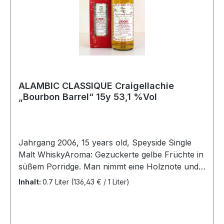
ALAMBIC CLASSIQUE Craigellachie
„Bourbon Barrel“ 15y 53,1 %Vol
Jahrgang 2006, 15 years old, Speyside Single
Malt WhiskyAroma: Gezuckerte gelbe Früchte in
süßem Porridge. Man nimmt eine Holznote und
eine Cremigkeit wahr, umspannt von subtilen
Inhalt:
0.7 Liter
(136,43 € / 1 Liter)
Zitrusnoten. Später entwickeln sich kräftige
Karamellaromen und ein Hauch weißer
Schokolade.Geschmack: Der Geschmack ist