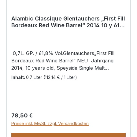
Alambic Classique Glentauchers „First Fill
Bordeaux Red Wine Barrel“ 2014 10 y 61,8
%Vol
0,7L. GP. / 61,8% Vol.Glentauchers„First Fill
Bordeaux Red Wine Barrel“ NEU Jahrgang
2014, 10 years old, Speyside Single Malt
WhiskyAroma: Kräftige und leicht mineralische
Inhalt:
0.7 Liter
(112,14 € / 1 Liter)
Noten werden abgelöst durch süße
Geleefrüchte, Mandeln und rosa Pfeffer. Die
Fruchtnoten werden mit der Zeit stärker und
man kann Ananas und später Mirabellen
riechen. Nach einigen Minuten an der Luft
Regulärer Preis:
78,50 €
erinnern die Aromen zunehmend an frisches
Preise inkl. MwSt. zzgl. Versandkosten
und feuchtes Hadernpapier.Geschmack: Der
Mund füllt sich mit einer kräftigen Süße, Pralinen