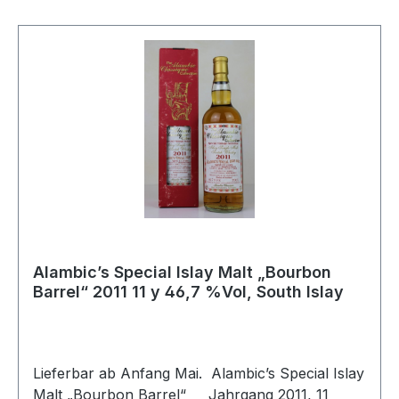
Eichenwürze. Über Holzfeuer angeröstete
Zimtstangen verbinden sich mit Cranberries und
einer leichten Schärfe von Ingwercreme. Altes
Leder und eine kräftige Kaffeenote ergänzen das
Aroma. Später gewinnen Noten von unreifen
Pflaumen und dunkler Schokolade die
Oberhand. Der Abgang ist lang, mit trockener
Holzwürze, rauchigem Pflaumenstreusel und
einer leichten zimtigen Schärfe.Ein ehrwürdiger
alter Whisky, der den Genießer von der
Nordküste von Islay träumen lässt.
Alambic’s Special Islay Malt „Bourbon
Barrel“ 2011 11 y 46,7 %Vol, South Islay
Lieferbar ab Anfang Mai. Alambic’s Special Islay
Malt „Bourbon Barrel“ Jahrgang 2011, 11