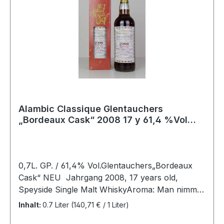
unterschiedliche Whiskys sollen neben der
Kochkunst von Reinhardt und Maik im
Vordergrund stehen.
Alambic Classique Glentauchers
„Bordeaux Cask“ 2008 17 y 61,4 %Vol
Speyside Single Malt Whisky
0,7L. GP. / 61,4% Vol.Glentauchers„Bordeaux
Cask“ NEU Jahrgang 2008, 17 years old,
Speyside Single Malt WhiskyAroma: Man nimmt
zunächst kräftige und würzige Noten wahr.
Inhalt:
0.7 Liter
(140,71 € / 1 Liter)
Dunkle Früchte mischen sich mit Zimt und etwas