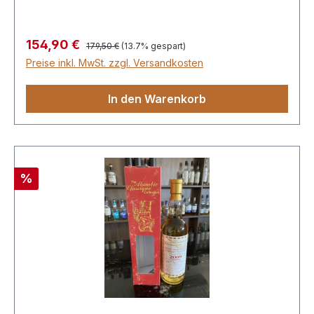
mit köstlichem Honig und leichten, feinen
Bitternoten von Eichenholz. 0,7 L. GP. 43,6%
Vol.
Regulärer Preis:
Verkaufspreis:
154,90 €
179,50 €
(13.7% gespart)
Preise inkl. MwSt. zzgl. Versandkosten
In den Warenkorb
Rabatt
%