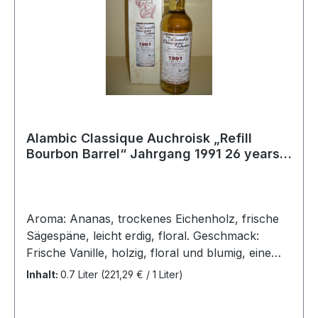
Alambic Classique Auchroisk „Refill
Bourbon Barrel“ Jahrgang 1991 26 years
old Speyside 43,6 %Vol
Aroma: Ananas, trockenes Eichenholz, frische
Sägespäne, leicht erdig, floral. Geschmack:
Frische Vanille, holzig, floral und blumig, eine
Spur von Darjeeling Tee mit Honig,
Inhalt:
0.7 Liter
(221,29 € / 1 Liter)
Kandiszucker, leichte Schärfe von weißem
Pfeffer. Wärmend und lang anhaltender Abgang