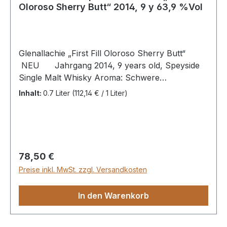
Oloroso Sherry Butt“ 2014, 9 y 63,9 %Vol
Glenallachie „First Fill Oloroso Sherry Butt“
NEU Jahrgang 2014, 9 years old, Speyside
Single Malt Whisky Aroma: Schwere
Rosinennoten umfangen die Nase, begleitet von
Inhalt:
0.7 Liter
(112,14 € / 1 Liter)
einer dezenten Holzwürze. Nach Aromen von
leichter Gemüsebrühe und gemahlenen Kräutern
entwickeln sich Trockenfrüchte und einemäßige
Schärfe, die an rosa Pfeffer erinnert. Es zeigen
sich Tabak, Orangeat, geröstete Walnüsse und
Regulärer Preis:
78,50 €
Backpflaumen. Auch dringen Noten von
Preise inkl. MwSt. zzgl. Versandkosten
eingekochtem Quittengelee durch. Später
kommen Thymian, Espresso und eine
In den Warenkorb
deutlichere Holznote hinzu.Geschmack: Sehr
kräftig mit zunächst etwas bitteren Nüssen und
schönen Röstaromen. Das Olorosofass wird mit