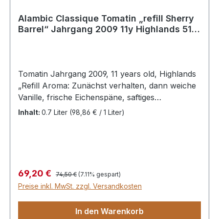
Alambic Classique Tomatin „refill Sherry
Barrel“ Jahrgang 2009 11y Highlands 51,7
%Vol
Tomatin Jahrgang 2009, 11 years old, Highlands
„Refill Aroma: Zunächst verhalten, dann weiche
Vanille, frische Eichenspäne, saftiges
Apfelkompott, Sherry Barrel“ etwas herb:
Inhalt:
0.7 Liter
(98,86 € / 1 Liter)
getrocknetes Holz. Geschmack: Schöne Süße
von Vanillecreme, etwas Honig, sahnige
Schokolade, Trüffelsahne, dazu feine Frucht:
Himbeergeist, etwas dunkler Teig. Im Abgang
süß-herb, dunkler Kuchenteig mit einer Spur
Regulärer Preis:
Verkaufspreis:
69,20 €
74,50 €
(7.11% gespart)
von feinem Kirschwasser.
Preise inkl. MwSt. zzgl. Versandkosten
In den Warenkorb