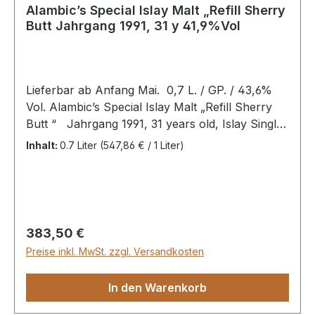
Alambic’s Special Islay Malt „Refill Sherry
Butt Jahrgang 1991, 31 y 41,9%Vol
Lieferbar ab Anfang Mai. 0,7 L. / GP. / 43,6%
Vol. Alambic’s Special Islay Malt „Refill Sherry
Butt “ Jahrgang 1991, 31 years old, Islay Single
Malt Whisky Aroma: Der Eindruck ist für das
Inhalt:
0.7 Liter
(547,86 € / 1 Liter)
Alter des Whiskys unerwartet frisch. Eine
Zitrussüße, vielleicht auch eher das Aroma von
Zitronenschalenabrieb, mischt sich mit Honig
und Bienenwachs. Dann kommt die typische
Islaynote durch, zunächst in Form von leicht
Regulärer Preis:
383,50 €
geräucherten Sonnenblumenkernen, dann
Preise inkl. MwSt. zzgl. Versandkosten
deutlich speckig, mit Grapefruit und würzigen
Eichenholznoten.Geschmack: Fruchtige
In den Warenkorb
Johannisbeeren treffen auf den bereits in der
Nase präsenten Räucherspeck und die