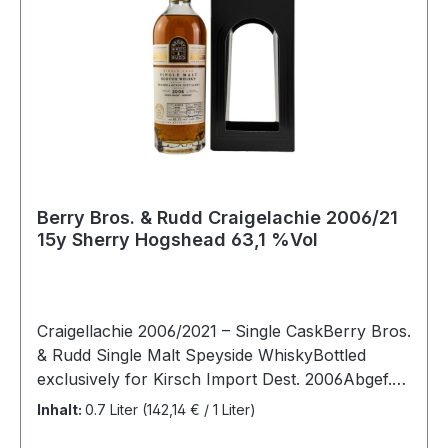
Berry Bros. & Rudd Craigelachie 2006/21
15y Sherry Hogshead 63,1 %Vol
Craigellachie 2006/2021 – Single CaskBerry Bros.
& Rudd Single Malt Speyside WhiskyBottled
exclusively for Kirsch Import Dest. 2006Abgef.
2021Fasstyp: Sherry HogsheadFassnr.
Inhalt:
0.7 Liter
(142,14 € / 1 Liter)
901055262 Flaschen63,1% vol. Cask Strength0,7