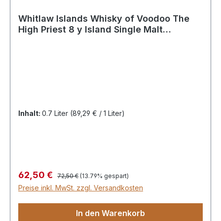
Whitlaw Islands Whisky of Voodoo The
High Priest 8 y Island Single Malt
52,6%Vol Rotwein Barriques
Inhalt:
0.7 Liter
(89,29 € / 1 Liter)
Regulärer Preis:
Verkaufspreis:
62,50 €
72,50 €
(13.79% gespart)
Preise inkl. MwSt. zzgl. Versandkosten
In den Warenkorb