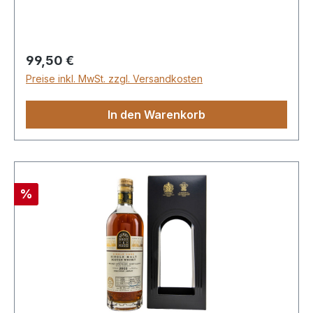
LiterNicht kühlfiltriertNicht gefärbt
Regulärer Preis:
99,50 €
Preise inkl. MwSt. zzgl. Versandkosten
In den Warenkorb
Rabatt
%