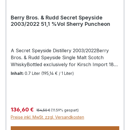
Berry Bros. & Rudd Secret Speyside
2003/2022 51,1 %Vol Sherry Puncheon
A Secret Speyside Distillery 2003/2022Berry
Bros. & Rudd Speyside Single Malt Scotch
WhiskyBottled exclusively for Kirsch Import 18-
19 JahreDest. 2003Abgef. 2022Herkunft:
Inhalt:
0.7 Liter
(195,14 € / 1 Liter)
Schottland, SpeysideFasstyp: First Fill Sherry
PuncheonFassnr. 5581608 Flaschen51,1% vol.
Cask Strength0,7 LiterNicht kühlfiltriertNicht
gefärbt
Regulärer Preis:
Verkaufspreis:
136,60 €
154,50 €
(11.59% gespart)
Preise inkl. MwSt. zzgl. Versandkosten