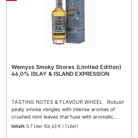
unterschiedliche Whiskys sollen neben der
Kochkunst von Reinhardt und Maik im
Vordergrund stehen.
Wemyss Smoky Shores (Limited Edition)
46,0% ISLAY & ISLAND EXPRESSION
TASTING NOTES & FLAVOUR WHEEL Robust
peaty smoke mingles with intense aromas of
crushed mint leaves that fuse with aromatic
rosemary. NOSE A sudden and explosive
Inhalt:
0.7 Liter
(56,43 € / 1 Liter)
mouthfeel comes to the fore with earthy white