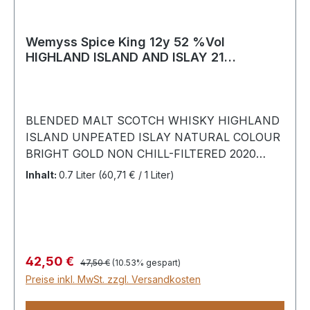
Wemyss Spice King 12y 52 %Vol
HIGHLAND ISLAND AND ISLAY 21
Hogsheads
BLENDED MALT SCOTCH WHISKY HIGHLAND
ISLAND UNPEATED ISLAY NATURAL COLOUR
BRIGHT GOLD NON CHILL-FILTERED 2020
52.0% 5,000 BOTTLES SPICY WITH CITRUS
Inhalt:
0.7 Liter
(60,71 € / 1 Liter)
AND PEPPERY, HERBAL SMOKE
Regulärer Preis:
Verkaufspreis:
42,50 €
47,50 €
(10.53% gespart)
Preise inkl. MwSt. zzgl. Versandkosten