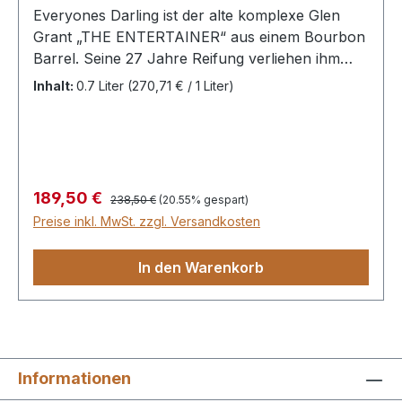
Everyones Darling ist der alte komplexe Glen
Grant „THE ENTERTAINER“ aus einem Bourbon
Barrel. Seine 27 Jahre Reifung verliehen ihm
einen weichen Charakter mit schönen Noten von
Inhalt:
0.7 Liter
(270,71 € / 1 Liter)
süßen Früchten und frischer Zitrone, die in ein
großes Karamell-Finale übergehen.
Regulärer Preis:
Verkaufspreis:
189,50 €
238,50 €
(20.55% gespart)
Preise inkl. MwSt. zzgl. Versandkosten
In den Warenkorb
Informationen