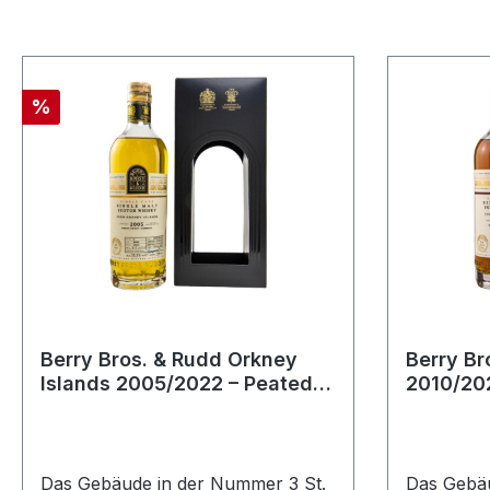
Rabatt
%
Berry Bros. & Rudd Orkney
Berry Br
Islands 2005/2022 – Peated
2010/202
59,3 %Vol 317 Bottles
299 B. 5
Hogshead
Das Gebäude in der Nummer 3 St.
Das Gebäu