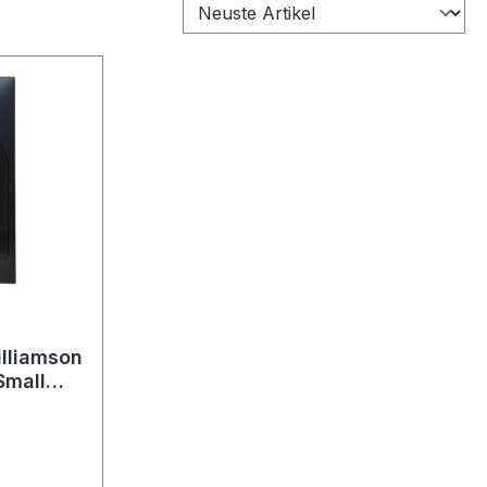
illiamson
Small