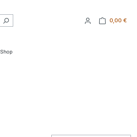
0,00 €
Ware
-Shop