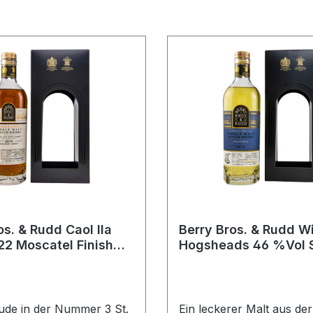
os. & Rudd Caol Ila
Berry Bros. & Rudd W
2 Moscatel Finish
Hogsheads 46 %Vol 
2,9%Vol
Batch
de in der Nummer 3 St.
Ein leckerer Malt aus der