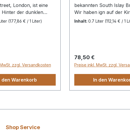
reet, London, ist eine
bekannten South Islay Br
n. Hinter der dunklen
Wir haben ign auf der Ki
it den fünf hohen
Hausmesse probiert und 
Liter
(177,86 € / 1 Liter)
Inhalt:
0.7 Liter
(112,14 € / 1 L
nfenstern
gut befunden. Der Malt 
Großbritanniens ältester
trockenen medizinische
en- und
und lässt allzuviel Süße 
ndler – seit 1698. Berry
udd kann auf eine
 Preis:
Regulärer Preis:
78,50 €
che Firmengeschichte
. MwSt. zzgl. Versandkosten
Preise inkl. MwSt. zzgl. Ver
cken. Und: Auf eine über
underte gereifte
n den Warenkorb
In den Warenko
 auf dem Gebiet der
pirituosen.Die beweist
erer des britischen
ses unter anderem
artigen Single-Cask-
en. Neueste Beispiele:
siv für Kirsch
Shop Service