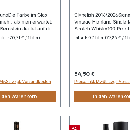
#76 57,1 %Vol
Hogsheads
ungDie Farbe im Glas
Clynelish 2016/2026Signa
 mehr, als man erwartet:
Vintage Highland Single 
 Bernstein deutet auf die
Scotch Whisky100 Proof 
 Reifung in
#77 10 JahreDest.: 2016A
Liter
(70,71 € / 1 Liter)
Inhalt:
0.7 Liter
(77,86 € / 1 L
ten Fässern hin,
2026Herkunft: Schottlan
r erste Duft sofort die
HighlandsFasstyp: Refill
t der Isle of Mull
Sherry & New Wood
hwört. Es ist das Spiel
Hogsheads57,1% vol.0,7 L
aritimer Intensität und
gefärbtNicht kühlfiltriert
 Preis:
Regulärer Preis:
54,50 €
en, fruchtigen Süße, das
. MwSt. zzgl. Versandkosten
Preise inkl. MwSt. zzgl. Ver
ngle Malt so ansprechend
 die Vorfreude auf einen
n den Warenkorb
In den Warenko
n Moment des Genusses
elcharakter und präzise
hlDieser Ledaig
der traditionsreichen
 Distillery und
Rabatt
%