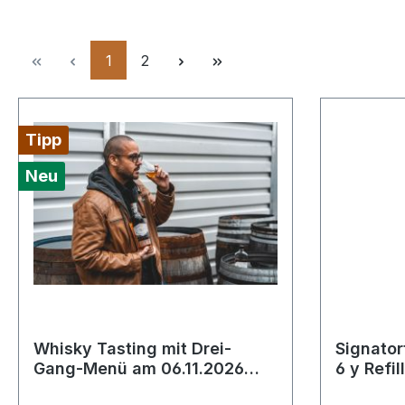
Seite
Seite
1
2
Tipp
Neu
Whisky Tasting mit Drei-
Signato
Gang-Menü am 06.11.2026
6 y Refil
19:30 Uhr Dorfschenke
Bourbon