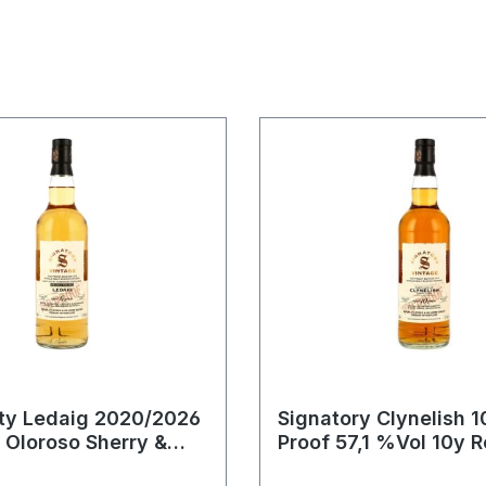
rty Ledaig 2020/2026
Signatory Clynelish 
l Oloroso Sherry &
Proof 57,1 %Vol 10y Refill
 Casks 100 PROOF
Oloroso Sherry & Ne