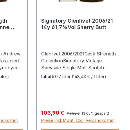
gth
Signatory Glenlivet 2006/21
inne
14y 61,7%Vol Sherry Butt
% Sherry
en Andrew
Glenlivet 2006/2021Cask Strength
sziniert.
CollectionSignatory Vintage
Synonym
Speyside Single Malt Scotch
gefühl bei
Whisky 14 JahreDest.
Liter)
Inhalt:
0.7 Liter
(148,43 € / 1 Liter)
 Hogsheads
17/10/2006Abgef.
e
12/03/2021Fasstyp: First Fill Sherry
hottischer
ButtFassnr. 900998646
bel der
Flaschen61,7% vol. Cask
h Whisky
Strength0,7 LiterNicht gefärbtNicht
Regulärer Preis:
Verkaufspreis:
103,90 €
119,50 €
(13.05% gespart)
s Talent
kühlfiltriert
sandkosten
Preise inkl. MwSt. zzgl. Versandkosten
en Single