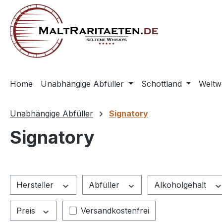
springen
Zur Hauptnavigation springen
Home
Unabhängige Abfüller
Schottland
Weltw
Unabhängige Abfüller
Signatory
Signatory
Hersteller
Abfüller
Alkoholgehalt
Filter hinzufügen: Versandkostenfrei
Preis
Versandkostenfrei