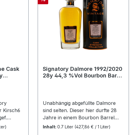
ne Cask
Signatory Dalmore 1992/2020
28y 44,3 %Vol Bourbon Barrel
231 Flaschen
ory
Unabhängig abgefüllte Dalmore
r Kirsch6
sind selten. Dieser hier durfte 28
ef.
Jahre in einem Bourbon Barrel
arred Wine
reifen. Distillery Dalmore
ter)
Inhalt:
0.7 Liter
(427,86 € / 1 Liter)
Abfüller Signatory Vintage