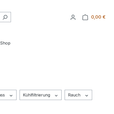
0,00 €
Ware
-Shop
ass
Kühlfiltrierung
Rauch