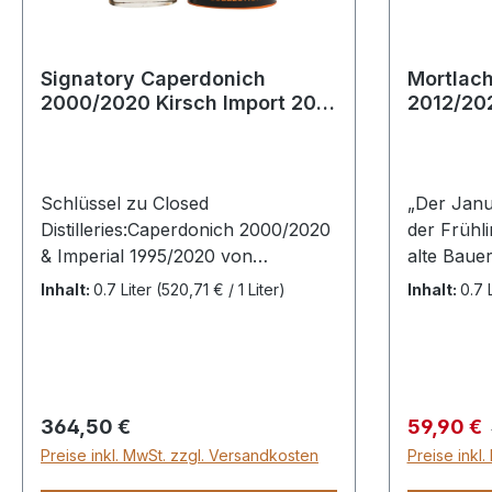
Alkoholgeh
GmbH & Co. KG, Mathildenstr. 17,
Genuss pu
28203 Bremen,
Tropfen W
GermanyAbfüller:Originalabfüllung
Signatory Caperdonich
Mortlach
vielschic
2000/2020 Kirsch Import 20 y
2012/202
Farbstoff:JaFassstärke oder hoher
der ungefi
06/07/2000 Hogshead
Batch Ca
Alkoholgehalt:NeinNicht
Qualität fr
Flaschen 219.
#1 Selec
Kühlgefiltert:NeinAllergene:Sojabo
ehrlicher,
hnenBio-Siegel:Nein
Dram, der 
Schlüssel zu Closed
„Der Janu
schottisch
Distilleries:Caperdonich 2000/2020
der Frühli
eleganten
& Imperial 1995/2020 von
alte Bauer
durch die 
Signatory Vintage
haben wir
Inhalt:
0.7 Liter
(520,71 € / 1 Liter)
Inhalt:
0.7 
Farbgebun
für Kirsch Import Vor gut zehn
Abfüllung
Jahren rissen Baggerschaufeln die
Batch Rei
graubraunen Mauern
genommen:
der Caperdonich Distillery nieder.
Cask Stren
Seit 2002 war die Speyside-
erste Sing
Regulärer Preis:
Verkaufsp
364,50 €
59,90 €
Brennerei bereits
Range für
Preise inkl. MwSt. zzgl. Versandkosten
Preise inkl
stillgelegt. Andrew Symington
knackiger