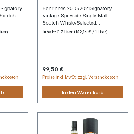
Signatory
Benrinnes 2010/2021Signatory
 Scotch
Vintage Speyside Single Malt
Scotch WhiskySelected
eDest.
by Kirsch Import 11 JahreDest.
iter)
Inhalt:
0.7 Liter
(142,14 € / 1 Liter)
12/04/2010Abgef.
Fill Sherry
04/10/2021Fasstyp: First Fill
Sherry Butt (Finish)Fassnr. 7706
Flaschen55,9% vol. Cask
efärbtNicht
Strength0,7 LiterNicht gefärbtNicht
Regulärer Preis:
99,50 €
kühlfiltriert
sandkosten
Preise inkl. MwSt. zzgl. Versandkosten
rb
In den Warenkorb