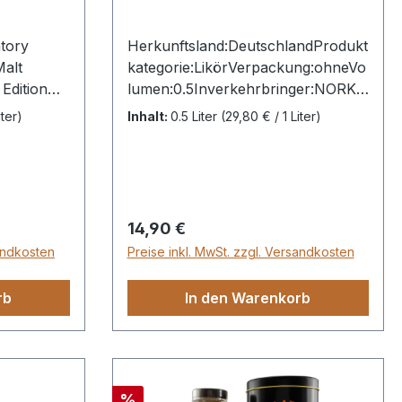
tory
Herkunftsland:DeutschlandProdukt
Malt
kategorie:LikörVerpackung:ohneVo
Edition
lumen:0.5Inverkehrbringer:NORK
bgef.:
GmbH & Co. KG, Mathildenstr. 17,
iter)
Inhalt:
0.5 Liter
(29,80 € / 1 Liter)
d,
28203 Bremen,
 Oloroso
GermanyAbfüller:Originalabfüllung
Farbstoff:JaFassstärke oder hoher
iterNicht
Alkoholgehalt:NeinNicht
Kühlgefiltert:NeinAllergene:Sojabo
Regulärer Preis:
14,90 €
hnenBio-Siegel:Nein
sandkosten
Preise inkl. MwSt. zzgl. Versandkosten
rb
In den Warenkorb
Rabatt
%