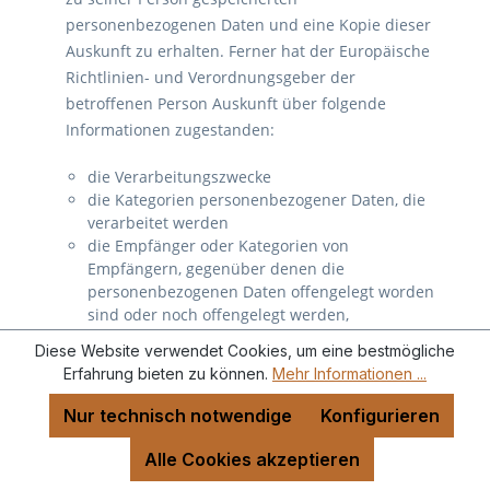
personenbezogenen Daten und eine Kopie dieser
Auskunft zu erhalten. Ferner hat der Europäische
Richtlinien- und Verordnungsgeber der
betroffenen Person Auskunft über folgende
Informationen zugestanden:
die Verarbeitungszwecke
die Kategorien personenbezogener Daten, die
verarbeitet werden
die Empfänger oder Kategorien von
Empfängern, gegenüber denen die
personenbezogenen Daten offengelegt worden
sind oder noch offengelegt werden,
insbesondere bei Empfängern in Drittländern
Diese Website verwendet Cookies, um eine bestmögliche
oder bei internationalen Organisationen
Erfahrung bieten zu können.
Mehr Informationen ...
falls möglich die geplante Dauer, für die die
personenbezogenen Daten gespeichert werden,
Nur technisch notwendige
Konfigurieren
oder, falls dies nicht möglich ist, die Kriterien für
die Festlegung dieser Dauer
Alle Cookies akzeptieren
das Bestehen eines Rechts auf Berichtigung