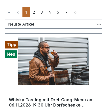
Seite
Seite
Seite
Seite
Seite
1
2
3
4
5
Tipp
Neu
Whisky Tasting mit Drei-Gang-Menü am
06.11.2026 19:30 Uhr Dorfschenke