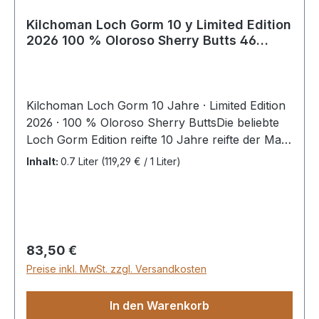
Kilchoman Loch Gorm 10 y Limited Edition
2026 100 % Oloroso Sherry Butts 46
%Vol
Kilchoman Loch Gorm 10 Jahre · Limited Edition
2026 · 100 % Oloroso Sherry ButtsDie beliebte
Loch Gorm Edition reifte 10 Jahre reifte der Malt
vollständig in Oloroso Sherry Butts, von der
Inhalt:
0.7 Liter
(119,29 € / 1 Liter)
renommierten Bodega José y Miguel Martín, von
der auch Glenfarclas ihre berühmten Sherry-
Fässer bezieht. Das jüngste Oloroso Sherry Butt,
in welchem der Loch Gorm reifte, ist 10 Jahre alt
und wird mit der diesjährigen Edition prominent
Regulärer Preis:
83,50 €
auf dem Flaschenlabel präsentiert. Die primäre
Preise inkl. MwSt. zzgl. Versandkosten
Reifung in First Fill Sherry Butts bringt
einen saftig-süßen und hochintensiven
In den Warenkorb
Fruchtcharakter von dunklen Früchten und