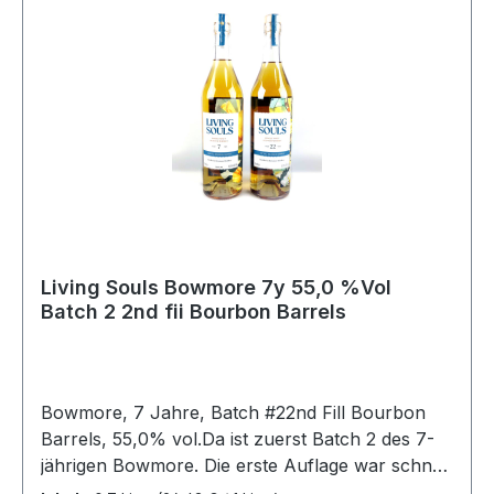
Mascarpone Dessert im Gläschen Sieben ganz
unterschiedliche Whiskys sollen neben der
Kochkunst von Reinhardt und Maik im
Vordergrund stehen.
Living Souls Bowmore 7y 55,0 %Vol
Batch 2 2nd fii Bourbon Barrels
Bowmore, 7 Jahre, Batch #22nd Fill Bourbon
Barrels, 55,0% vol.Da ist zuerst Batch 2 des 7-
jährigen Bowmore. Die erste Auflage war schnell
vergriffen und nun ist das zweite Batch in der