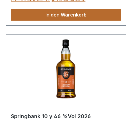
würziger Brombeermarmelade und sanften
Grillkohlenoten.Abgefüllt in Natural Cask
In den Warenkorb
Strength, in natürlicher Farbgebung und unter
Verzicht auf Kühlfiltrierung.
Springbank 10 y 46 %Vol 2026