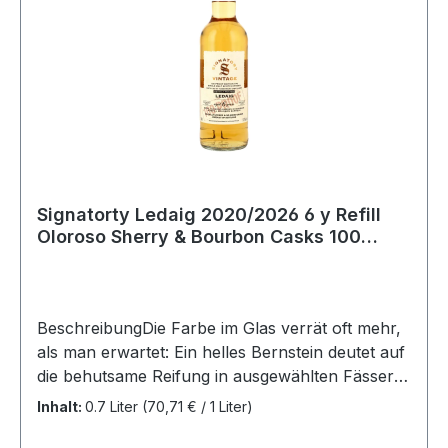
Signatorty Ledaig 2020/2026 6 y Refill
Oloroso Sherry & Bourbon Casks 100
PROOF Edition #76 57,1 %Vol
BeschreibungDie Farbe im Glas verrät oft mehr,
als man erwartet: Ein helles Bernstein deutet auf
die behutsame Reifung in ausgewählten Fässern
hin, während der erste Duft sofort die raue
Inhalt:
0.7 Liter
(70,71 € / 1 Liter)
Gischt der Isle of Mull heraufbeschwört. Es ist