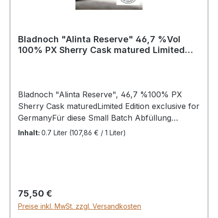
Bladnoch "Alinta Reserve" 46,7 %Vol
100% PX Sherry Cask matured Limited
Edition exclusive for Germany
Bladnoch "Alinta Reserve", 46,7 %100% PX
Sherry Cask maturedLimited Edition exclusive for
GermanyFür diese Small Batch Abfüllung
wurden ausschließlich allerbeste First Fill PX
Inhalt:
0.7 Liter
(107,86 € / 1 Liter)
Sherry Hogsheads verwendet - selektiert durch
Masterblender Dr. Nick Savage - und der Auftritt
ist deutlich wertiger, kommt er doch mit edler
Geschenkverpackung und schwerem
Metalldeckel auf dem Korken daher – Exklusiv
Regulärer Preis:
75,50 €
verfügbar in Deutschland, was durch den
Preise inkl. MwSt. zzgl. Versandkosten
„Vibrant Stills“-Aufkleber unterstrichen wird.