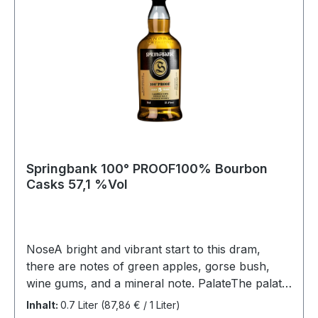
Springbank 100° PROOF100% Bourbon
Casks 57,1 %Vol
NoseA bright and vibrant start to this dram,
there are notes of green apples, gorse bush,
wine gums, and a mineral note. PalateThe palate
is well balanced with a touch of peat smoke and
Inhalt:
0.7 Liter
(87,86 € / 1 Liter)
sweet notes of icing sugar and white chocolate.