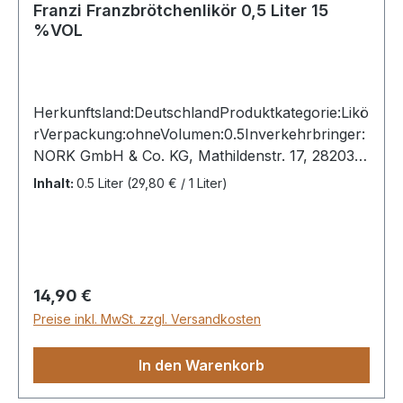
Franzi Franzbrötchenlikör 0,5 Liter 15
%VOL
Herkunftsland:DeutschlandProduktkategorie:Likö
rVerpackung:ohneVolumen:0.5Inverkehrbringer:
NORK GmbH & Co. KG, Mathildenstr. 17, 28203
Bremen,
Inhalt:
0.5 Liter
(29,80 € / 1 Liter)
GermanyAbfüller:OriginalabfüllungFarbstoff:JaF
assstärke oder hoher Alkoholgehalt:NeinNicht
Kühlgefiltert:NeinAllergene:SojabohnenBio-
Siegel:Nein
Regulärer Preis:
14,90 €
Preise inkl. MwSt. zzgl. Versandkosten
In den Warenkorb