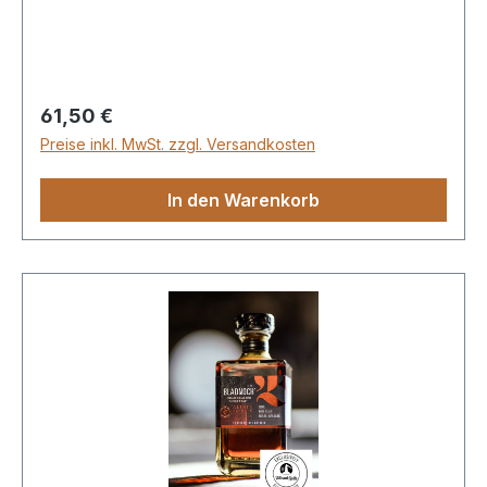
Notes of tomato plant, sunflower seeds and
linseed oil develop.FinishThe finish brings notes
of honey and gooseberries.
Regulärer Preis:
61,50 €
Preise inkl. MwSt. zzgl. Versandkosten
In den Warenkorb