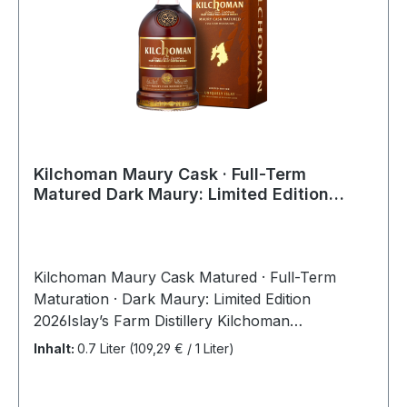
Kilchoman Maury Cask · Full-Term
Matured Dark Maury: Limited Edition
2026 50 %Vol
Kilchoman Maury Cask Matured · Full-Term
Maturation · Dark Maury: Limited Edition
2026Islay’s Farm Distillery Kilchoman
präsentiert eine innovative Vollfassreifung –
Inhalt:
0.7 Liter
(109,29 € / 1 Liter)
Kilchoman Maury Cask Matured. Kilchoman,
bekannt für ihre sorgfältig ausgewählten und