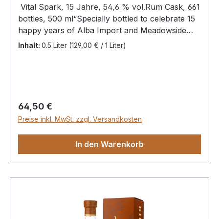
Vital Spark, 15 Jahre, 54,6 % vol.Rum Cask, 661
bottles, 500 ml“Specially bottled to celebrate 15
happy years of Alba Import and Meadowside
working together”Ein schwer getorfter Single
Inhalt:
0.5 Liter
(129,00 € / 1 Liter)
Malt, durchgehend im Rumfass gereift, abgefüllt
in der hübschen 500ml Flasche, in voller Cask
Strength. Es zeigen sich Ahorn Syrup und
Speck im Duft, gefolgt von salzigem Lakritz,
Waldhonig, getrockneten Feigen und Lychee am
Regulärer Preis:
64,50 €
Gaumen – ein Leckerchen!
Preise inkl. MwSt. zzgl. Versandkosten
In den Warenkorb