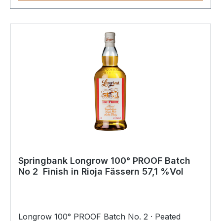
reicher Würze hervor, die perfekt mit dem
klassischen Kilchoman- Torfrauch und den
charakteristischen Zitrusaromen
harmonieren.NoseDried fruits, barbequed meats,
toasted walnuts and rich peat
smoke.PalateCandied orange and tropical fruits,
salted caramel and dried prunes with warming
cinnamon, nutmeg and integrated rich
smoke.FinishLasting spices, toasted dark
chocolate and liquorice with balanced peat
smoke.
Springbank Longrow 100° PROOF Batch
No 2 Finish in Rioja Fässern 57,1 %Vol
Longrow 100° PROOF Batch No. 2 · Peated