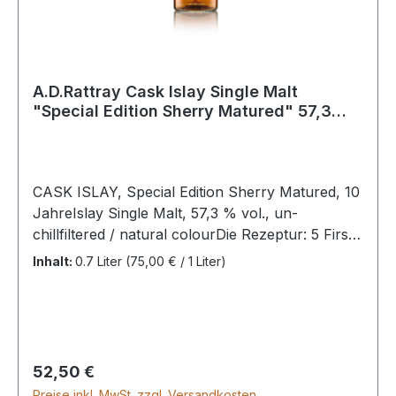
A.D.Rattray Cask Islay Single Malt
"Special Edition Sherry Matured" 57,3
%Vol
CASK ISLAY, Special Edition Sherry Matured, 10
JahreIslay Single Malt, 57,3 % vol., un-
chillfiltered / natural colourDie Rezeptur: 5 First
Fill Sherry Butts aus 2015 wurden vermählt mit
Inhalt:
0.7 Liter
(75,00 € / 1 Liter)
13 First Fill Oloroso Sherry Barriques aus 2016
von der Bodega Hidalgo – La Gitana.Die Tasting-
Notes:Nase: Blutorange, Brombeere, maritime
Noten und üppiger Rauch.Geschmack: Dunkle
Kirsche, herbe Marmelade und Karamell-Nuss-
Regulärer Preis:
52,50 €
Praline.Nachklang: Lang und wärmend mit
Preise inkl. MwSt. zzgl. Versandkosten