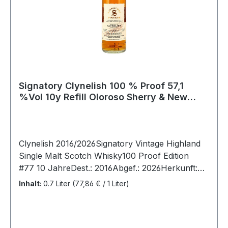
Signatory Clynelish 100 % Proof 57,1
%Vol 10y Refill Oloroso Sherry & New
Wood Hogsheads
Clynelish 2016/2026Signatory Vintage Highland
Single Malt Scotch Whisky100 Proof Edition
#77 10 JahreDest.: 2016Abgef.: 2026Herkunft:
Schottland, HighlandsFasstyp: Refill Oloroso
Inhalt:
0.7 Liter
(77,86 € / 1 Liter)
Sherry & New Wood Hogsheads57,1% vol.0,7
LiterNicht gefärbtNicht kühlfiltriert