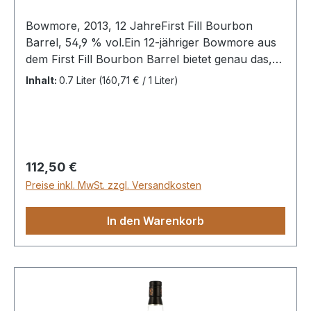
Bowmore, 2013, 12 JahreFirst Fill Bourbon
Barrel, 54,9 % vol.Ein 12-jähriger Bowmore aus
dem First Fill Bourbon Barrel bietet genau das,
wofür das Destillat der Brennerei geschätzt wird:
Inhalt:
0.7 Liter
(160,71 € / 1 Liter)
ölig, maritim, salziges Lakritz, Crackers mit
Seetang – doch auch Ahornsyrup und feine
Fruchtnoten lassen grüßen.
Regulärer Preis:
112,50 €
Preise inkl. MwSt. zzgl. Versandkosten
In den Warenkorb