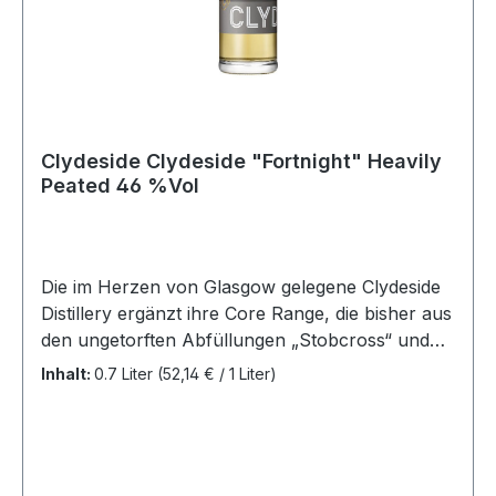
GermanyAbfüller:OriginalabfüllungFarbstoff:JaF
assstärke oder hoher Alkoholgehalt:NeinNicht
Kühlgefiltert:NeinAllergene:SojabohnenBio-
Siegel:Nein
Clydeside Clydeside "Fortnight" Heavily
Peated 46 %Vol
Die im Herzen von Glasgow gelegene Clydeside
Distillery ergänzt ihre Core Range, die bisher aus
den ungetorften Abfüllungen „Stobcross“ und
„Napier“ besteht. Der besonders fruchtige
Inhalt:
0.7 Liter
(52,14 € / 1 Liter)
Lowland Malt gewinnt mehr und mehr
Anerkennung, was aber auch nicht verwundert,
schaut man sich an, mit welchen
Parametern Distillery Manager Alistair