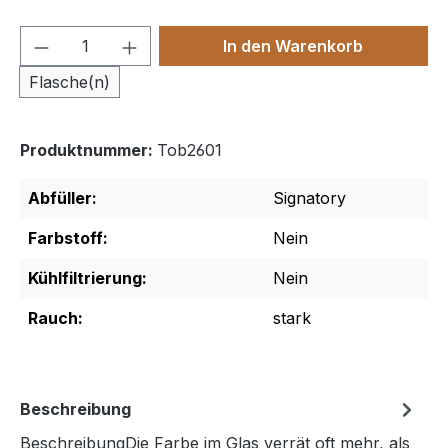
Produkt Anzahl: Gib den gewünschten We
In den Warenkorb
Flasche(n)
Produktnummer:
Tob2601
Abfüller:
Signatory
Farbstoff:
Nein
Kühlfiltrierung:
Nein
Rauch:
stark
Beschreibung
BeschreibungDie Farbe im Glas verrät oft mehr, als