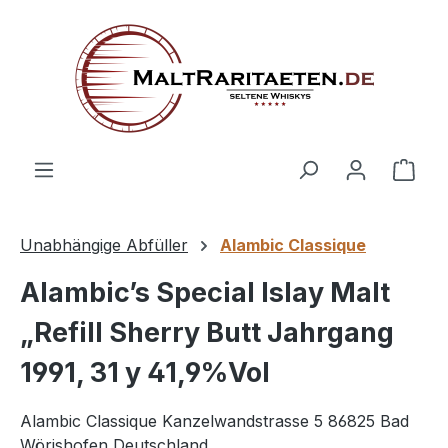
alt springen
Ware
Unabhängige Abfüller
Alambic Classique
Alambic’s Special Islay Malt
„Refill Sherry Butt Jahrgang
1991, 31 y 41,9%Vol
Alambic Classique Kanzelwandstrasse 5 86825 Bad
Wörishofen Deutschland