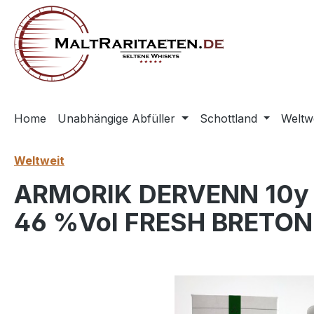
springen
Zur Hauptnavigation springen
Home
Unabhängige Abfüller
Schottland
Weltw
Weltweit
ARMORIK DERVENN 10y L
46 %Vol FRESH BRETO
Bildergalerie überspringen