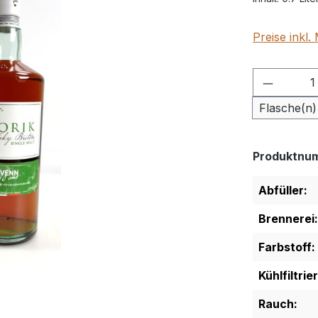
Preise inkl
Produkt
Flasche(n)
Produktnu
Abfüller:
Brennerei:
Farbstoff:
Kühlfiltrie
Rauch: