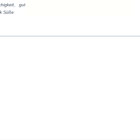
higkeit, gut
ik Süße.