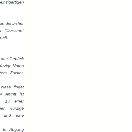
inzigartigen
un die bisher
n "Dervenn"
eift.
x aus Gebäck
Würzige Noten
tem Zucker,
 Nase findet
Antritt ist
ch zu einer
gen würzige
e und eine
. Im Abgang