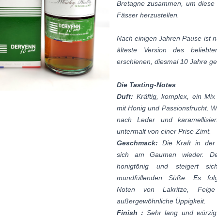
Bretagne zusammen, um diese e
Fässer herzustellen.
Nach einigen Jahren Pause ist n
älteste Version des beliebte
erschienen, diesmal 10 Jahre ger
Die Tasting-Notes
Duft:
Kräftig, komplex, ein Mi
mit Honig und Passionsfrucht. 
nach Leder und karamellisier
untermalt von einer Prise Zimt.
Geschmack:
Die Kraft in der
sich am Gaumen wieder. Der 
honigtönig und steigert si
mundfüllenden Süße. Es fol
Noten von Lakritze, Feig
außergewöhnliche Üppigkeit.
Finish :
Sehr lang und würzig