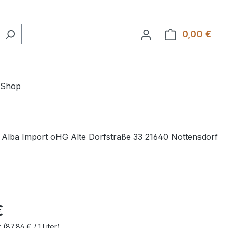
0,00 €
Ware
-Shop
Alba Import oHG Alte Dorfstraße 33 21640 Nottensdorf
€
r
(87,86 € / 1 Liter)