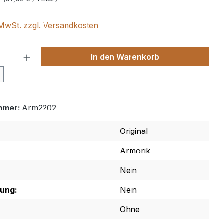
. MwSt. zzgl. Versandkosten
 Anzahl: Gib den gewünschten Wert ein 
In den Warenkorb
mmer:
Arm2202
Original
Armorik
Nein
rung:
Nein
Ohne