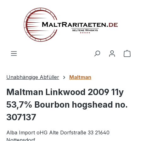
alt springen
Ware
Unabhängige Abfüller
Maltman
Maltman Linkwood 2009 11y
53,7% Bourbon hogshead no.
307137
Alba Import oHG Alte Dorfstraße 33 21640
Nottensdorf