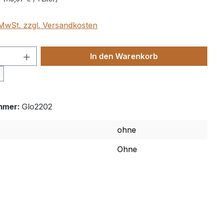
. MwSt. zzgl. Versandkosten
 Anzahl: Gib den gewünschten Wert ein 
In den Warenkorb
mmer:
Glo2202
ohne
Ohne