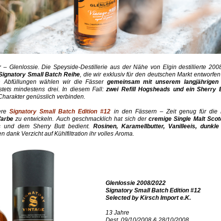
r
– Glenlossie. Die Speyside-Destillerie aus der Nähe von Elgin destillierte 200
 Signatory Small Batch Reihe
, die wir exklusiv für den deutschen Markt entworfe
n Abfüllungen wählen wir die Fässer
gemeinsam mit unserem langjährigen 
ets mindestens drei. In diesem Fall:
zwei Refill Hogsheads und ein Sherry 
Charakter genüsslich verbinden.
sere
Signatory Small Batch Edition #12
in den Fässern – Zeit genug für die li
farbe
zu entwickeln. Auch geschmacklich hat sich der
cremige Single Malt Sco
 und dem Sherry Butt bedient.
Rosinen, Karamellbutter, Vanilleeis, dunkl
en dank Verzicht auf Kühlfiltration ihr volles Aroma.
Glenlossie 2008/2022
Signatory Small Batch Edition #12
Selected by Kirsch Import e.K.
13 Jahre
Dest. 09/10/2008 & 28/10/2008