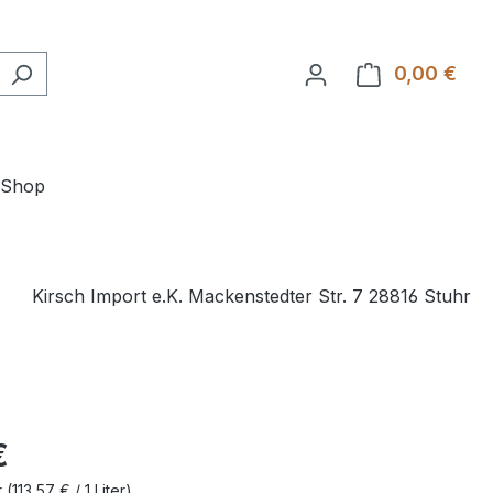
0,00 €
Ware
-Shop
Kirsch Import e.K. Mackenstedter Str. 7 28816 Stuhr
€
r
(113,57 € / 1 Liter)