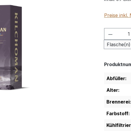
Preise inkl
Produkt
Flasche(n)
Produktnu
Abfüller:
Alter:
Brennerei:
Farbstoff:
Kühlfiltrie