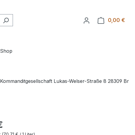
0,00 €
Ware
-Shop
 Kommanditgesellschaft Lukas-Welser-Straße 8 28309 Br
€
r
(70,71 € / 1 Liter)