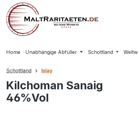
springen
Zur Hauptnavigation springen
Home
Unabhängige Abfüller
Schottland
Weltw
Schottland
Islay
Kilchoman Sanaig
46%Vol
Bildergalerie überspringen