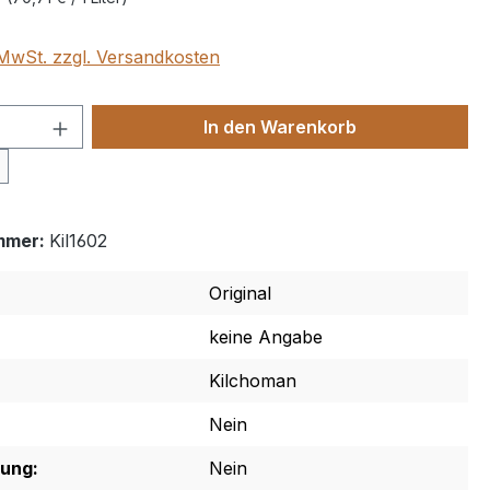
. MwSt. zzgl. Versandkosten
 Anzahl: Gib den gewünschten Wert ein 
In den Warenkorb
mmer:
Kil1602
Original
keine Angabe
Kilchoman
Nein
rung:
Nein