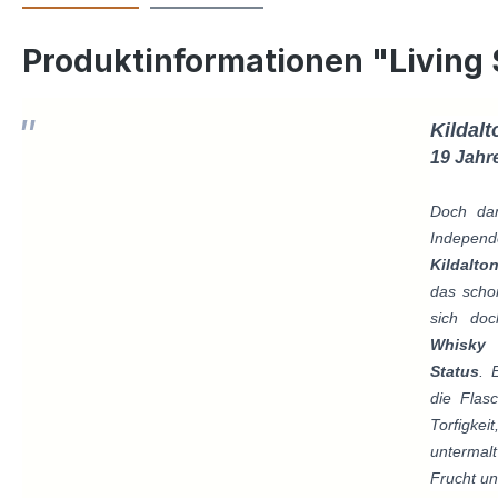
Produktinformationen "Living S
Kildalt
19 Jahr
Doch da
Independ
Kildalt
das scho
sich do
Whisky 
Status
. 
die Flas
Torfigke
untermal
Frucht u