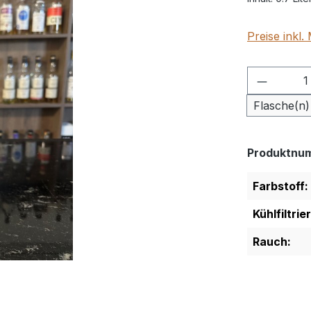
Preise inkl
Produkt
Flasche(n)
Produktnu
Farbstoff:
Kühlfiltrie
Rauch: