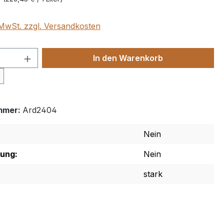
. MwSt. zzgl. Versandkosten
 Anzahl: Gib den gewünschten Wert ein 
In den Warenkorb
mmer:
Ard2404
Nein
rung:
Nein
stark