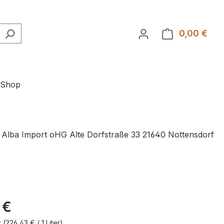
0,00 €
Ware
-Shop
Alba Import oHG Alte Dorfstraße 33 21640 Nottensdorf
 €
r
(226,43 € / 1 Liter)