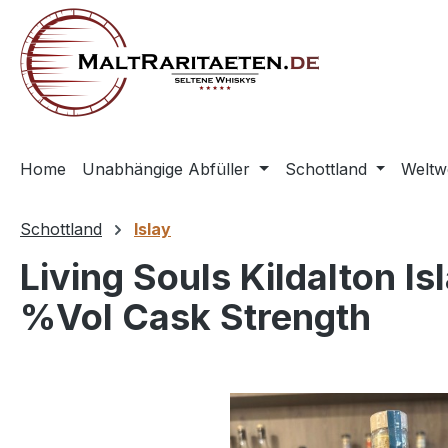
springen
Zur Hauptnavigation springen
Home
Unabhängige Abfüller
Schottland
Weltw
Schottland
Islay
Living Souls Kildalton Is
%Vol Cask Strength
Bildergalerie überspringen