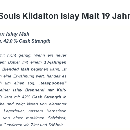
ouls Kildalton Islay Malt 19 Ja
on Islay Malt
e, 42,0 % Cask Strength
mit nicht genug. Wenn ein neuer
ent Bottler mit einem
19-jährigen
on Blended Malt
beginnen kann, ist
n eine Erwähnung wert, handelt es
ch um einen sog.
„teaspooned“
einer Islay Brennerei mit Kult-
Er kam mit
42% Cask Strength
in
che und zeigt Noten von eleganter
it, Lagerfeuer, nassem Herbstlaub
t von einer maritimen Salzigkeit,
nd Gewürzen wie Zimt und Süßholz.