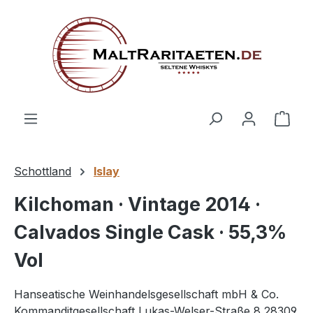
alt springen
Ware
Schottland
Islay
Kilchoman · Vintage 2014 ·
Calvados Single Cask · 55,3%
Vol
Hanseatische Weinhandelsgesellschaft mbH & Co.
Kommanditgesellschaft Lukas-Welser-Straße 8 28309