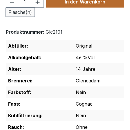
Produkt Anzahl: Gib den gewünschten We
In den Warenkorb
Flasche(n)
Produktnummer:
Glc2101
Abfüller:
Original
Alkoholgehalt:
46 %Vol
Alter:
14 Jahre
Brennerei:
Glencadam
Farbstoff:
Nein
Fass:
Cognac
Kühlfiltrierung:
Nein
Rauch:
Ohne