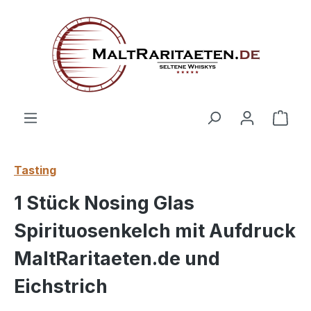
alt springen
Ware
Tasting
1 Stück Nosing Glas
Spirituosenkelch mit Aufdruck
MaltRaritaeten.de und
Eichstrich