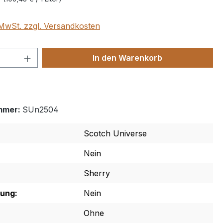
. MwSt. zzgl. Versandkosten
 Anzahl: Gib den gewünschten Wert ein 
In den Warenkorb
mmer:
SUn2504
Scotch Universe
Nein
Sherry
rung:
Nein
Ohne