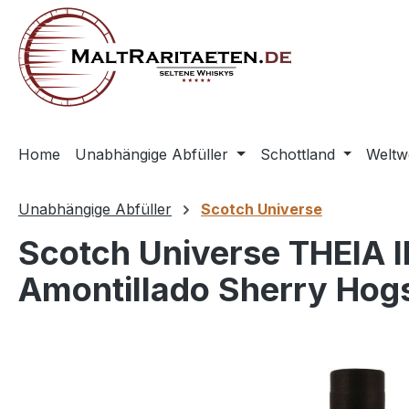
springen
Zur Hauptnavigation springen
Home
Unabhängige Abfüller
Schottland
Weltw
Unabhängige Abfüller
Scotch Universe
Scotch Universe THEIA II 
Amontillado Sherry Hog
Bildergalerie überspringen