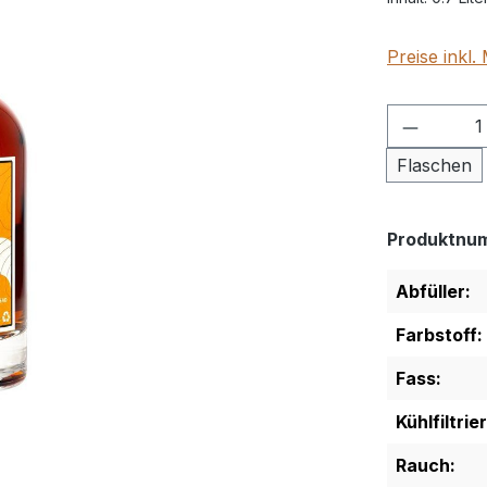
Preise inkl
Produkt
Flaschen
Produktnu
Abfüller:
Farbstoff:
Fass:
Kühlfiltrie
Rauch: