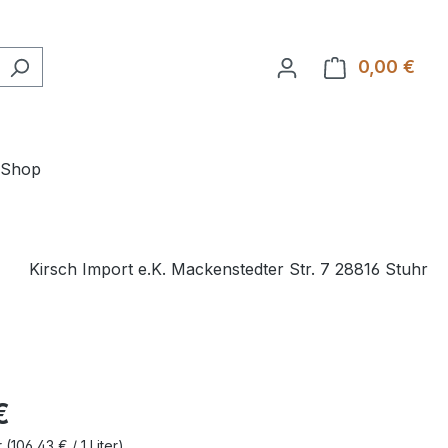
0,00 €
Ware
-Shop
Kirsch Import e.K. Mackenstedter Str. 7 28816 Stuhr
€
r
(106,43 € / 1 Liter)