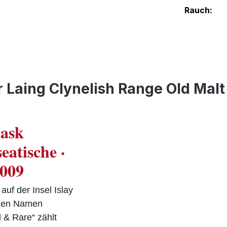
Rauch:
 Laing Clynelish Range Old Malt
Cask
eatische ·
2009
auf der Insel Islay
inen Namen
 & Rare“ zählt