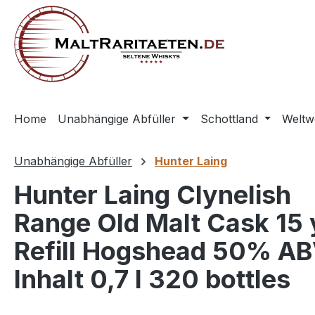
springen
Zur Hauptnavigation springen
Home
Unabhängige Abfüller
Schottland
Weltw
Unabhängige Abfüller
Hunter Laing
Hunter Laing Clynelish
Range Old Malt Cask 15 
Refill Hogshead 50% A
Inhalt 0,7 l 320 bottles