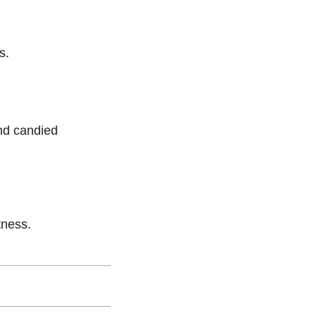
s.
and candied
tness.