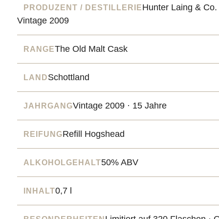
Hunter Laing & Co. 
PRODUZENT / DESTILLERIE
Vintage 2009
The Old Malt Cask
RANGE
Schottland
LAND
Vintage 2009 · 15 Jahre
JAHRGANG
Refill Hogshead
REIFUNG
50% ABV
ALKOHOLGEHALT
0,7 l
INHALT
Limitiert auf 320 Flaschen · 