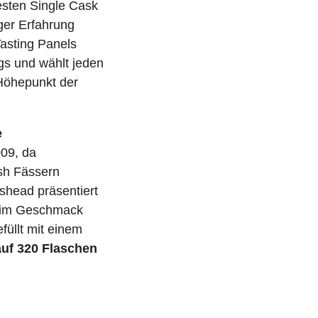
esten Single Cask
ger Erfahrung
Tasting Panels
s und wählt jeden
 Höhepunkt der
e
009, da
ish Fässern
gshead präsentiert
d im Geschmack
füllt mit einem
auf 320 Flaschen