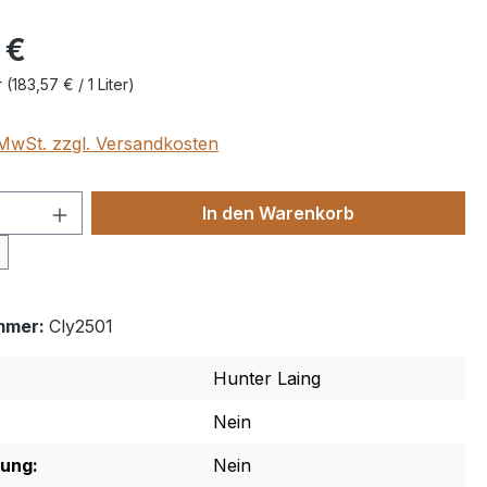
 €
r
(183,57 € / 1 Liter)
. MwSt. zzgl. Versandkosten
 Anzahl: Gib den gewünschten Wert ein 
In den Warenkorb
mmer:
Cly2501
Hunter Laing
Nein
rung:
Nein