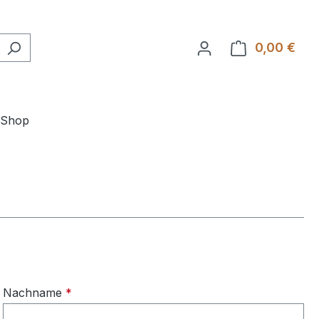
0,00 €
Ware
-Shop
Nachname
*